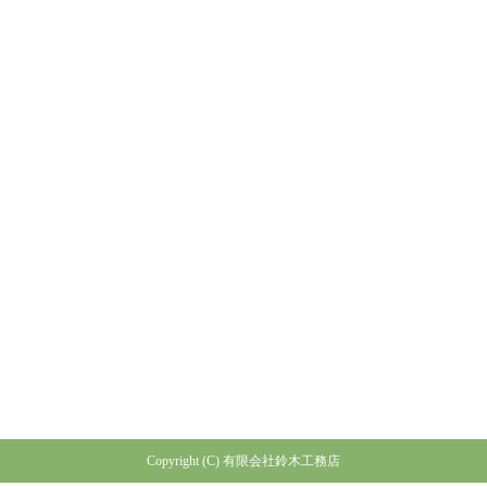
お預かりした個人情報は、個人情報保護法に基づき管理致します。
お問い合わせの際は下記の「個人情報保護方針」をご確認ください。
個人情報保護方針
個人情報の利用目的：お問い合わせへの回答にご利用させていただ
く場合があります。
ここで得られた個人情報は本人の同意無しに、上記の目的以外では
利用いたしません。
法令に基づく場合を除き、本人の同意無しに第三者に対しデータを
開示・提供することはいたしません。
本人からの請求があれば情報を開示いたします。
公開された個人情報が事実と異なる場合、訂正や削除に応じます。
その他、保有する個人情報の取扱に関して適用される法令、国が定
める指針及びその他の規範を遵守いたします。
Copyright (C) 有限会社鈴木工務店