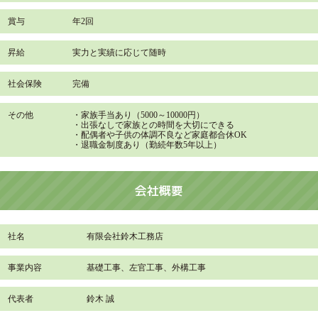
賞与
年2回
昇給
実力と実績に応じて随時
社会保険
完備
その他
・家族手当あり（5000～10000円）
・出張なしで家族との時間を大切にできる
・配偶者や子供の体調不良など家庭都合休OK
・退職金制度あり（勤続年数5年以上）
会社概要
社名
有限会社鈴木工務店
事業内容
基礎工事、左官工事、外構工事
代表者
鈴木 誠