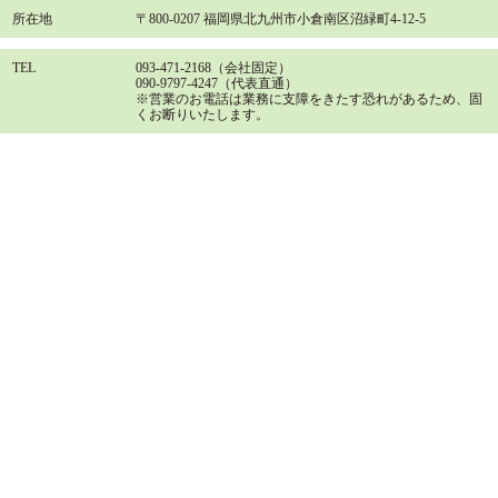
所在地
〒800-0207 福岡県北九州市小倉南区沼緑町4-12-5
TEL
093-471-2168（会社固定）
090-9797-4247（代表直通）
※営業のお電話は業務に支障をきたす恐れがあるため、固
くお断りいたします。